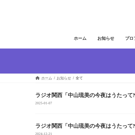
コ
ナ
ン
ビ
テ
ゲ
ン
ー
ツ
シ
へ
ョ
ホーム
お知らせ
プロ
ス
ン
キ
に
ッ
移
プ
動
ホーム
お知らせ
全て
ラジオ関西「中山琉美の今夜はうたってNi
2025-01-07
ラジオ関西「中山琉美の今夜はうたってNi
2024-12-21