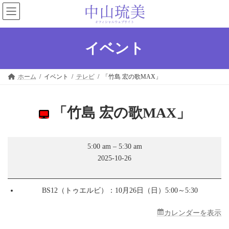
コ
ナ
ン
ビ
テ
ゲ
ン
ー
ツ
シ
イベント
へ
ョ
ス
ン
キ
に
ホーム
イベント
テレビ
「竹島 宏の歌MAX」
ッ
移
プ
動
「竹島 宏の歌MAX」
「竹
5:00 am
–
5:30 am
島
2025-10-26
宏
の
歌
MAX」
BS12（トゥエルビ）：10月26日（日）5:00～5:30
カレンダーを表示