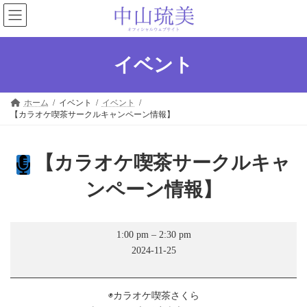
コ
ナ
ン
ビ
テ
ゲ
ン
ー
ツ
シ
イベント
へ
ョ
ス
ン
キ
に
ホーム
イベント
イベント
ッ
移
【カラオケ喫茶サークルキャンペーン情報】
プ
動
【カラオケ喫茶サークルキャ
ンペーン情報】
【カ
1:00 pm
–
2:30 pm
ラ
2024-11-25
オ
ケ
喫
茶
◉カラオケ喫茶さくら
サ