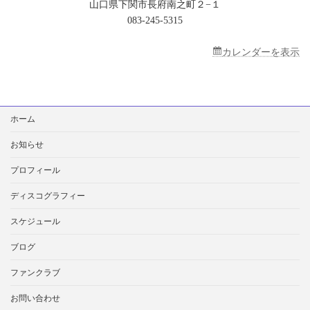
山口県下関市長府南之町２−１
ー
ク
083-245-5315
ル
キ
カレンダーを表示
ャ
ン
ペ
ー
ン
検
情
ホーム
索:
報】
お知らせ
プロフィール
ディスコグラフィー
スケジュール
ブログ
ファンクラブ
お問い合わせ