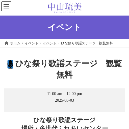
コ
ナ
ン
ビ
テ
ゲ
ン
ー
ツ
シ
イベント
へ
ョ
ス
ン
キ
に
ホーム
イベント
イベント
ひな祭り歌謡ステージ 観覧無料
ッ
移
プ
動
ひな祭り歌謡ステージ 観覧
無料
ひ
11:00 am
–
12:00 pm
な
2025-03-03
祭
り
歌
謡
ひな祭り歌謡ステージ
ス
テ
場所・多世代ふれあいセンター