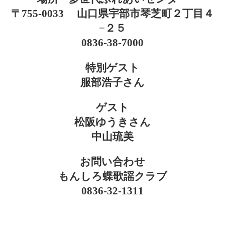
ー
〒755-0033 山口県宇部市琴芝町２丁目４
ジ
観
−２５
覧
0836-38-7000
無
料
特別ゲスト
服部浩子さん
ゲスト
松阪ゆうきさん
中山琉美
お問い合わせ
もんしろ蝶歌謡クラブ
0836-32-1311