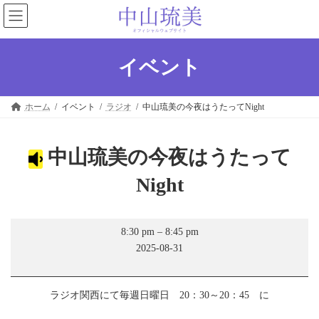
コ
ナ
ン
ビ
テ
ゲ
ン
ー
ツ
シ
イベント
へ
ョ
ス
ン
キ
に
ホーム
イベント
ラジオ
中山琉美の今夜はうたってNight
ッ
移
プ
動
中山琉美の今夜はうたって
Night
中
8:30 pm
–
8:45 pm
山
2025-08-31
琉
美
の
今
ラジオ関西にて毎週日曜日 20：30～20：45 に
夜
は