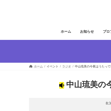
コ
ナ
ン
ビ
テ
ゲ
ン
ー
ツ
シ
へ
ョ
ホーム
お知らせ
プロ
ス
ン
キ
に
ッ
移
プ
動
ホーム
イベント
ラジオ
中山琉美の今夜はうたってNi
中山琉美の今
8: