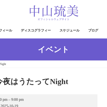
フィール
ディスコグラフィー
スケジュール
ブログ
イベント
ght
夜はうたってNight
中
30 pm
–
9:00 pm
山
2025-10-19
琉