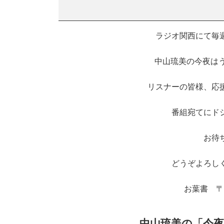
ラジオ関西にて毎週日
中山琉美の今夜はう
リスナーの皆様、応
番組宛てにド
お待
どうぞよろし
お葉書 〒6
中山琉美の「今夜