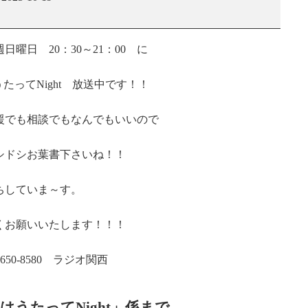
美
の
今
曜日 20：30～21：00 に
夜
は
たってNight 放送中です！！
う
た
っ
援でも相談でもなんでもいいので
て
Night
シドシお葉書下さいね！！
ちしていま～す。
くお願いいたします！！！
50-8580 ラジオ関西
はうたってNight」係まで