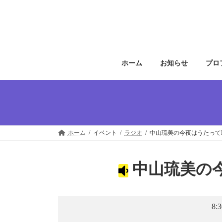
コ
ナ
ン
ビ
テ
ゲ
ン
ー
ツ
シ
へ
ョ
ホーム
お知らせ
プロ
ス
ン
キ
に
ッ
移
プ
動
ホーム
イベント
ラジオ
中山琉美の今夜はうたってNi
中山琉美の今
8: