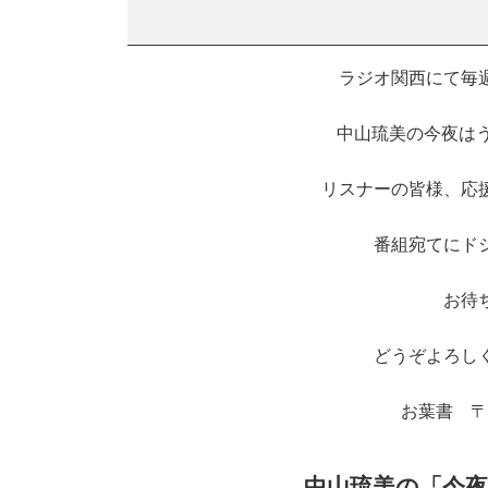
ラジオ関西にて毎週日
中山琉美の今夜はう
リスナーの皆様、応
番組宛てにド
お待
どうぞよろし
お葉書 〒6
中山琉美の「今夜