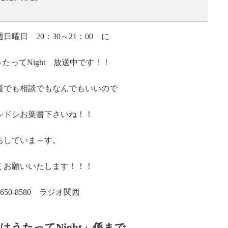
美
の
今
曜日 20：30～21：00 に
夜
は
たってNight 放送中です！！
う
た
っ
援でも相談でもなんでもいいので
て
Night
シドシお葉書下さいね！！
ちしていま～す。
くお願いいたします！！！
50-8580 ラジオ関西
はうたってNight」係まで