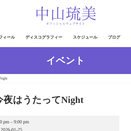
フィール
ディスコグラフィー
スケジュール
ブログ
イベント
ght
夜はうたってNight
中
30 pm
–
9:00 pm
山
2026-01-25
琉