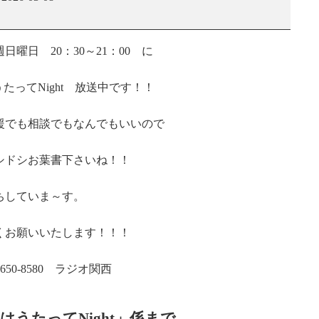
美
の
今
曜日 20：30～21：00 に
夜
は
たってNight 放送中です！！
う
た
っ
援でも相談でもなんでもいいので
て
Night
シドシお葉書下さいね！！
ちしていま～す。
くお願いいたします！！！
50-8580 ラジオ関西
はうたってNight」係まで