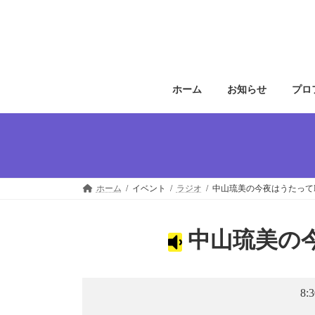
コ
ナ
ン
ビ
テ
ゲ
ン
ー
ツ
シ
へ
ョ
ホーム
お知らせ
プロ
ス
ン
キ
に
ッ
移
プ
動
ホーム
イベント
ラジオ
中山琉美の今夜はうたってNi
中山琉美の今
8: