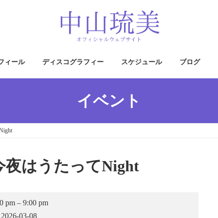
フィール
ディスコグラフィー
スケジュール
ブログ
イベント
ght
夜はうたってNight
中
30 pm
–
9:00 pm
山
2026-03-08
琉