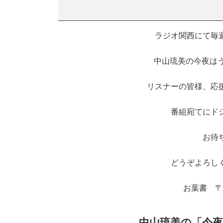
ラジオ関西にて毎週日
中山琉美の今夜はう
リスナーの皆様、応
番組宛てにド
お待
どうぞよろし
お葉書 〒6
中山琉美の「今夜