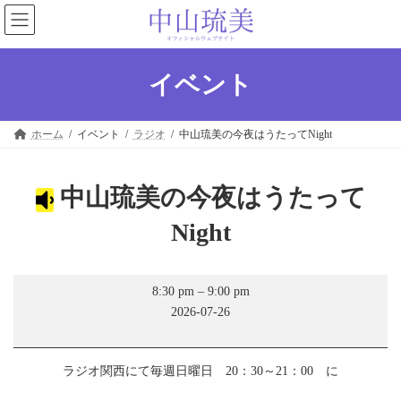
コ
ナ
ン
ビ
テ
ゲ
ン
ー
ツ
シ
イベント
へ
ョ
ス
ン
キ
に
ホーム
イベント
ラジオ
中山琉美の今夜はうたってNight
ッ
移
プ
動
中山琉美の今夜はうたって
Night
中
8:30 pm
–
9:00 pm
山
2026-07-26
琉
美
の
今
ラジオ関西にて毎週日曜日 20：30～21：00 に
夜
は