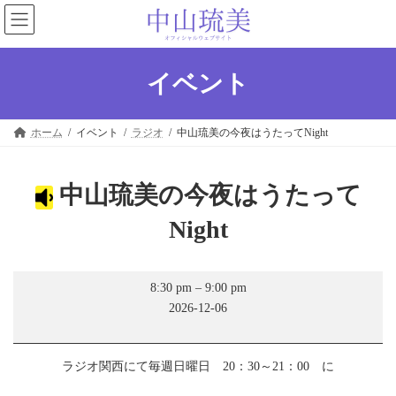
コ
ナ
ン
ビ
テ
ゲ
ン
ー
ツ
シ
イベント
へ
ョ
ス
ン
キ
に
ホーム
イベント
ラジオ
中山琉美の今夜はうたってNight
ッ
移
プ
動
中山琉美の今夜はうたって
Night
中
8:30 pm
–
9:00 pm
山
2026-12-06
琉
美
の
今
ラジオ関西にて毎週日曜日 20：30～21：00 に
夜
は