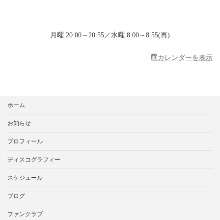
テ
レ）
「カ
ラ
月曜 20:00～20:55／水曜 8:00～8:55(再)
オ
ケ
大
カレンダーを表示
賞」
ゲ
ス
ト
検
出
ホーム
索:
演
お知らせ
プロフィール
ディスコグラフィー
スケジュール
ブログ
ファンクラブ