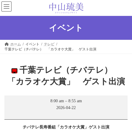
コ
ナ
ン
ビ
テ
ゲ
ン
ー
ツ
シ
イベント
へ
ョ
ス
ン
キ
に
ホーム
イベント
テレビ
ッ
移
千葉テレビ（チバテレ） 「カラオケ大賞」 ゲスト出演
プ
動
千葉テレビ（チバテレ）
「カラオケ大賞」 ゲスト出演
千
8:00 am
–
8:55 am
葉
2026-04-22
テ
レ
ビ
（チ
チバテレ長寿番組「カラオケ大賞」ゲスト出演
バ