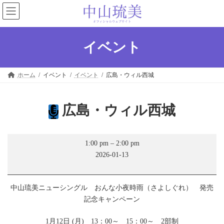
コ
ナ
ン
ビ
テ
ゲ
ン
ー
ツ
シ
イベント
へ
ョ
ス
ン
キ
に
ホーム
イベント
イベント
広島・ウィル西城
ッ
移
プ
動
広島・ウィル西城
広
1:00 pm
–
2:00 pm
島・
2026-01-13
ウ
ィ
ル
西
中山琉美ニューシングル おんな小夜時雨（さよしぐれ） 発売
城
記念キャンペーン
1月12日 (月) 13：00～ 15：00～ 2部制