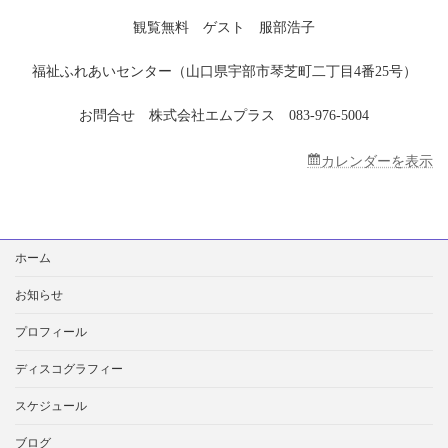
琉
観覧無料 ゲスト 服部浩子
美
キ
ャ
福祉ふれあいセンター（山口県宇部市琴芝町二丁目4番25号）
ン
ペ
お問合せ 株式会社エムプラス 083-976-5004
ー
ン
ミ
カレンダーを表示
ニ
ラ
イ
ブ
検
ホーム
索:
お知らせ
プロフィール
ディスコグラフィー
スケジュール
ブログ