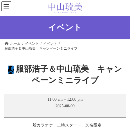
コ
ナ
ン
ビ
テ
ゲ
ン
ー
ツ
シ
イベント
へ
ョ
ス
ン
キ
に
ホーム
イベント
イベント
ッ
移
服部浩子＆中山琉美 キャンペーンミニライブ
プ
動
服部浩子＆中山琉美 キャン
ペーンミニライブ
服
11:00 am
–
12:00 pm
部
2025-08-09
浩
子
＆
中
一般カラオケ 11時スタート 30名限定
山