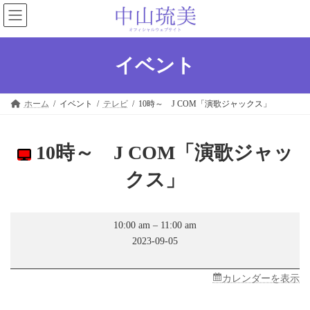
コ
ナ
ン
ビ
テ
ゲ
ン
ー
ツ
シ
イベント
へ
ョ
ス
ン
キ
に
ホーム
イベント
テレビ
10時～ J COM「演歌ジャックス」
ッ
移
プ
動
10時～ J COM「演歌ジャッ
クス」
10
10:00 am
–
11:00 am
時
2023-09-05
～
J
COM「演
歌
カレンダーを表示
ジ
ャ