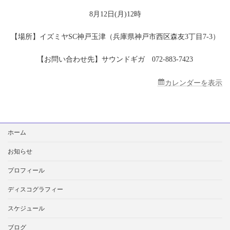
ヤ
シ
8月12日(月)12時
ョ
ッ
【場所】イズミヤSC神戸玉津（兵庫県神戸市西区森友3丁目7-3）
ピ
ン
【お問い合わせ先】サウンドギガ 072-883-7423
グ
セ
ン
カレンダーを表示
タ
ー
神
戸
玉
検
ホーム
津
索:
お知らせ
プロフィール
ディスコグラフィー
スケジュール
ブログ