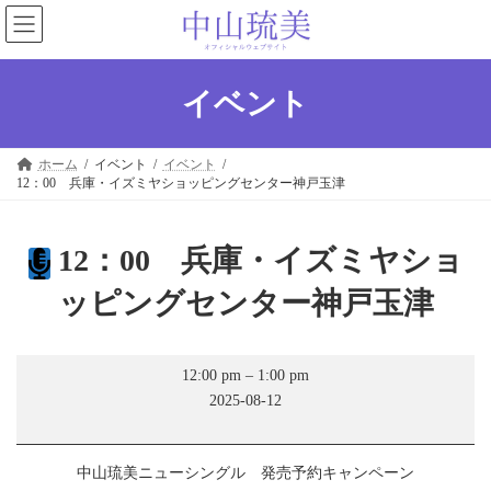
コ
ナ
ン
ビ
テ
ゲ
ン
ー
ツ
シ
イベント
へ
ョ
ス
ン
キ
に
ホーム
イベント
イベント
ッ
移
12：00 兵庫・イズミヤショッピングセンター神戸玉津
プ
動
12：00 兵庫・イズミヤショ
ッピングセンター神戸玉津
12：
12:00 pm
–
1:00 pm
00
2025-08-12
兵
庫・
イ
ズ
中山琉美ニューシングル 発売予約キャンペーン
ミ