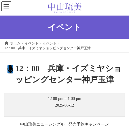
コ
ナ
ン
ビ
テ
ゲ
ン
ー
ツ
シ
イベント
へ
ョ
ス
ン
キ
に
ホーム
イベント
イベント
ッ
移
12：00 兵庫・イズミヤショッピングセンター神戸玉津
プ
動
12：00 兵庫・イズミヤショ
ッピングセンター神戸玉津
12：
12:00 pm
–
1:00 pm
00
2025-08-12
兵
庫・
イ
ズ
中山琉美ニューシングル 発売予約キャンペーン
ミ