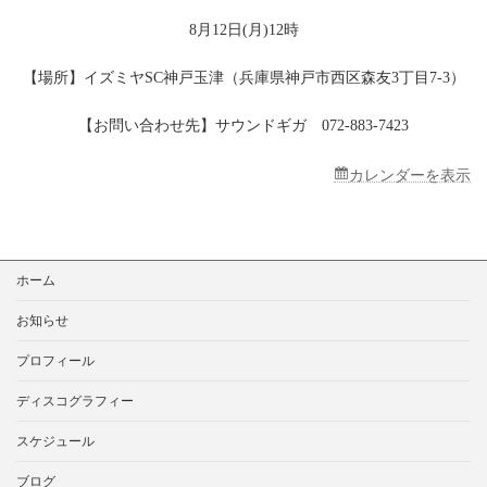
ヤ
シ
8月12日(月)12時
ョ
ッ
【場所】イズミヤSC神戸玉津（兵庫県神戸市西区森友3丁目7-3）
ピ
ン
【お問い合わせ先】サウンドギガ 072-883-7423
グ
セ
ン
カレンダーを表示
タ
ー
神
戸
玉
検
ホーム
津
索:
お知らせ
プロフィール
ディスコグラフィー
スケジュール
ブログ