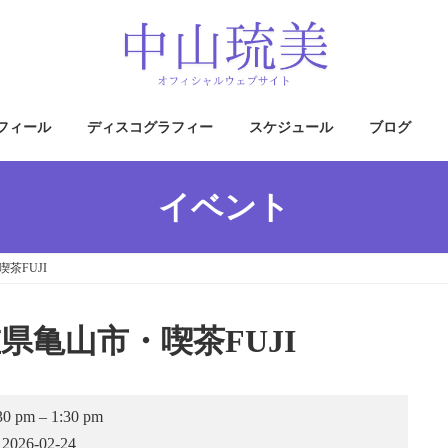
フィール
ディスコグラフィー
スケジュール
ブログ
イベント
茶FUJI
重県亀山市・喫茶FUJI
12：
30 pm
–
1:30 pm
30
三
2026-02-24