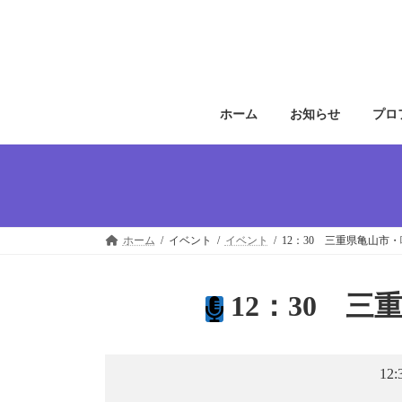
コ
ナ
ン
ビ
テ
ゲ
ン
ー
ツ
シ
へ
ョ
ホーム
お知らせ
プロ
ス
ン
キ
に
ッ
移
プ
動
ホーム
イベント
イベント
12：30 三重県亀山市・喫
12：30 三
12: