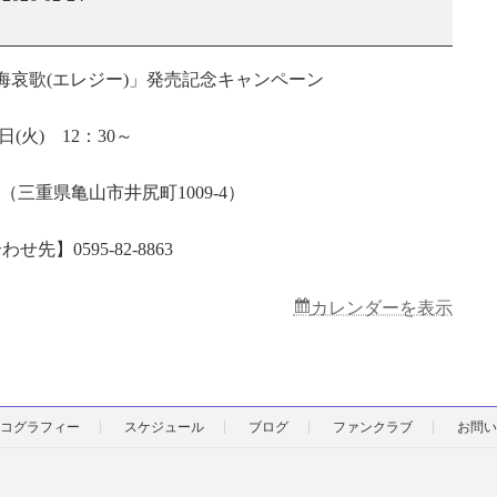
重
県
亀
海哀歌(エレジー)」発売記念キャンペーン
山
市・
喫
4日(火) 12：30～
茶
FUJI
（三重県亀山市井尻町1009-4）
先】0595-82-8863
カレンダーを表示
コグラフィー
スケジュール
ブログ
ファンクラブ
お問い