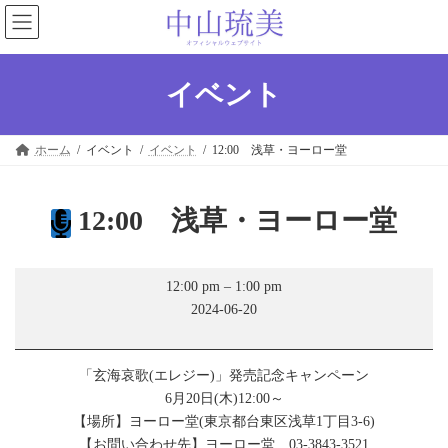
コ
ナ
ン
ビ
テ
ゲ
ン
ー
ツ
シ
イベント
へ
ョ
ス
ン
キ
に
ホーム
イベント
イベント
12:00 浅草・ヨーロー堂
ッ
移
プ
動
12:00 浅草・ヨーロー堂
12:00
12:00 pm
–
1:00 pm
浅
2024-06-20
草・
ヨ
ー
ロ
「玄海哀歌(エレジー)」発売記念キャンペーン
ー
6月20日(木)12:00～
堂
【場所】ヨーロー堂(東京都台東区浅草1丁目3-6)
【お問い合わせ先】ヨーロー堂 03-3843-3521