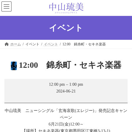
コ
ナ
ン
ビ
テ
ゲ
ン
ー
ツ
シ
イベント
へ
ョ
ス
ン
キ
に
ホーム
イベント
イベント
12:00 錦糸町・セキネ楽器
ッ
移
プ
動
12:00 錦糸町・セキネ楽器
12:00
12:00 pm
–
1:00 pm
錦
2024-06-21
糸
町・
セ
キ
中山琉美 ニューシングル「玄海哀歌(エレジー)」発売記念キャン
ネ
ペーン
楽
器
6月21日(金)12:00～
【場所】セキネ楽器(東京都墨田区江東橋3-13-1)