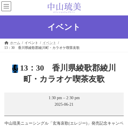
コ
ナ
ン
ビ
テ
ゲ
ン
ー
ツ
シ
イベント
へ
ョ
ス
ン
キ
に
ホーム
イベント
イベント
ッ
移
13：30 香川県綾歌郡綾川町・カラオケ喫茶友歌
プ
動
13：30 香川県綾歌郡綾川
町・カラオケ喫茶友歌
13：
1:30 pm
–
2:30 pm
30
2025-06-21
香
川
県
綾
中山琉美ニューシングル「玄海哀歌(エレジー)」発売記念キャンペ
歌