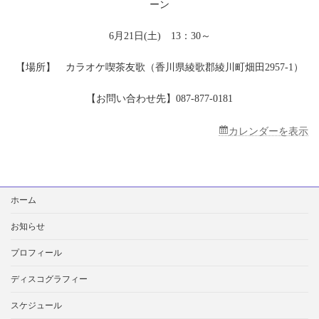
ーン
郡
綾
川
6月21日(土) 13：30～
町・
カ
【場所】 カラオケ喫茶友歌（香川県綾歌郡綾川町畑田2957-1）
ラ
オ
ケ
【お問い合わせ先】087-877-0181
喫
茶
カレンダーを表示
友
歌
検
ホーム
索:
お知らせ
プロフィール
ディスコグラフィー
スケジュール