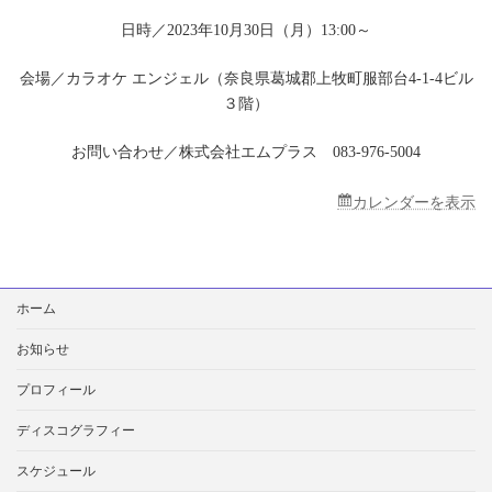
カ
ラ
日時／2023年10月30日（月）13:00～
オ
ケ
会場／カラオケ エンジェル（奈良県葛城郡上牧町服部台4-1-4ビル
エ
３階）
ン
ジ
ェ
お問い合わせ／株式会社エムプラス 083-976-5004
ル
カレンダーを表示
検
ホーム
索:
お知らせ
プロフィール
ディスコグラフィー
スケジュール