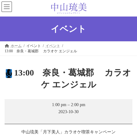
コ
ナ
ン
ビ
テ
ゲ
ン
ー
ツ
シ
イベント
へ
ョ
ス
ン
キ
に
ホーム
イベント
イベント
ッ
移
13:00 奈良・葛城郡 カラオケ エンジェル
プ
動
13:00 奈良・葛城郡 カラオ
ケ エンジェル
13:00
1:00 pm
–
2:00 pm
奈
2023-10-30
良・
葛
城
郡
中山琉美「月下美人」カラオケ喫茶キャンペーン