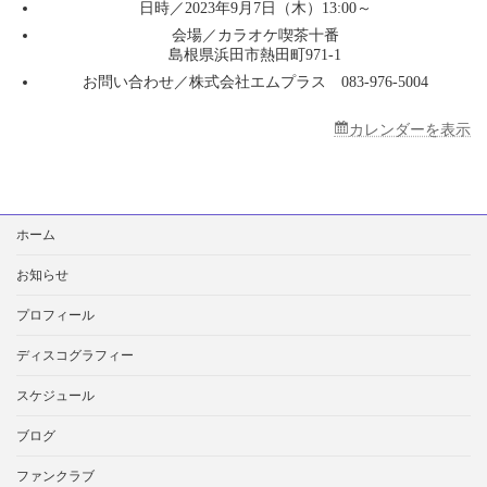
日時／2023年9月7日（木）13:00～
オ
ケ
会場／カラオケ喫茶十番
喫
島根県浜田市熱田町971-1
茶
お問い合わせ／株式会社エムプラス 083-976-5004
十
番
カレンダーを表示
検
ホーム
索:
お知らせ
プロフィール
ディスコグラフィー
スケジュール
ブログ
ファンクラブ