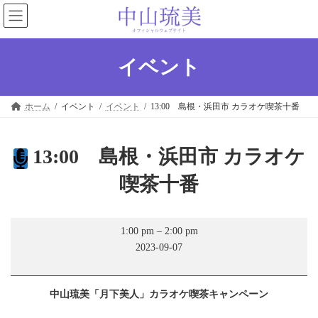
コ
ナ
ン
ビ
テ
ゲ
ン
ー
ツ
シ
イベント
へ
ョ
ス
ン
キ
に
ホーム
イベント
イベント
13:00 島根・浜田市 カラオケ喫茶十番
ッ
移
プ
動
13:00 島根・浜田市 カラオケ
喫茶十番
13:00
1:00 pm
–
2:00 pm
島
2023-09-07
根・
浜
田
市
中山琉美「月下美人」カラオケ喫茶キャンペーン
カ
ラ