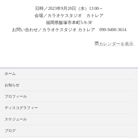
カ
ラ
日時／2023年9月20日（水）13:00～
オ
会場／カラオケスタジオ カトレア
ケ
福岡県飯塚市本町5-9-3F
ス
タ
お問い合わせ／カラオケスタジオ カトレア 090-9400-3614
ジ
オ
カレンダーを表示
カ
ト
レ
ア
検
ホーム
索:
お知らせ
プロフィール
ディスコグラフィー
スケジュール
ブログ