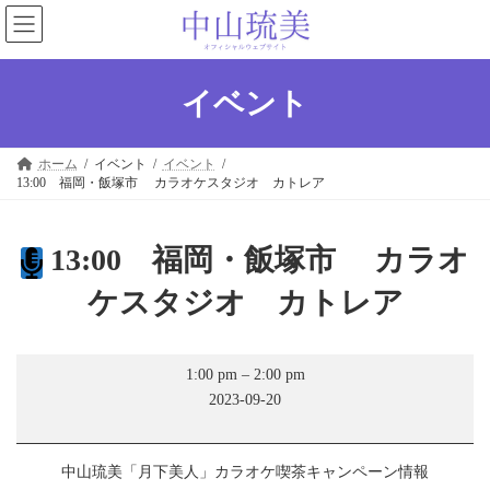
コ
ナ
ン
ビ
テ
ゲ
ン
ー
ツ
シ
イベント
へ
ョ
ス
ン
キ
に
ホーム
イベント
イベント
ッ
移
13:00 福岡・飯塚市 カラオケスタジオ カトレア
プ
動
13:00 福岡・飯塚市 カラオ
ケスタジオ カトレア
13:00
1:00 pm
–
2:00 pm
福
2023-09-20
岡・
飯
塚
市
中山琉美「月下美人」カラオケ喫茶キャンペーン情報