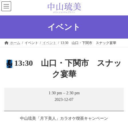
コ
ナ
ン
ビ
テ
ゲ
ン
ー
ツ
シ
イベント
へ
ョ
ス
ン
キ
に
ホーム
イベント
イベント
13:30 山口・下関市 スナック宴華
ッ
移
プ
動
13:30 山口・下関市 スナッ
ク宴華
13:30
1:30 pm
–
2:30 pm
山
2023-12-07
口・
下
関
市
中山琉美「月下美人」カラオケ喫茶キャンペーン
ス
ナ