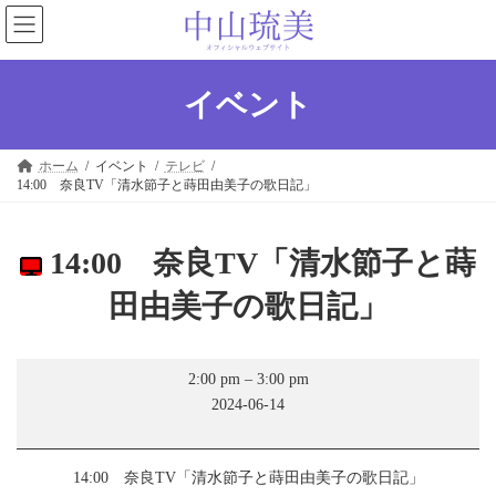
コ
ナ
ン
ビ
テ
ゲ
ン
ー
ツ
シ
イベント
へ
ョ
ス
ン
キ
に
ホーム
イベント
テレビ
ッ
移
14:00 奈良TV「清水節子と蒔田由美子の歌日記」
プ
動
14:00 奈良TV「清水節子と蒔
田由美子の歌日記」
14:00
2:00 pm
–
3:00 pm
奈
2024-06-14
良
TV「清
水
節
14:00 奈良TV「清水節子と蒔田由美子の歌日記」
子