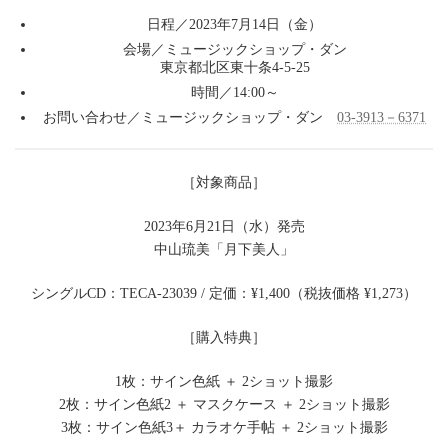
ジ
日程／2023年7月14日（金）
ッ
ク
会場／ミュージックショップ・ダン
シ
東京都北区東十条4-5-25
ョ
時間／14:00～
ッ
プ・
お問い合わせ／ミュージックショップ・ダン
03-3913－6371
ダ
ン
［対象商品］
2023年6月21日（水）発売
中山琉美「月下美人」
シングルCD：TECA-23039 / 定価：¥1,400（税抜価格 ¥1,273）
［購入特典］
1枚：サイン色紙 ＋ 2ショット撮影
2枚：サイン色紙2 ＋ マスクケース ＋ 2ショット撮影
3枚：サイン色紙3＋ カラオケ手帖 ＋ 2ショット撮影