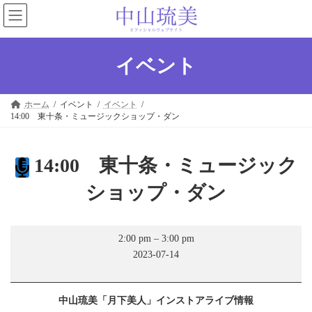
コ
ナ
ン
ビ
テ
ゲ
ン
ー
ツ
シ
イベント
へ
ョ
ス
ン
キ
に
ホーム
イベント
イベント
ッ
移
14:00 東十条・ミュージックショップ・ダン
プ
動
14:00 東十条・ミュージック
ショップ・ダン
14:00
2:00 pm
–
3:00 pm
東
2023-07-14
十
条・
ミ
ュ
中山琉美「月下美人」インストアライブ情報
ー