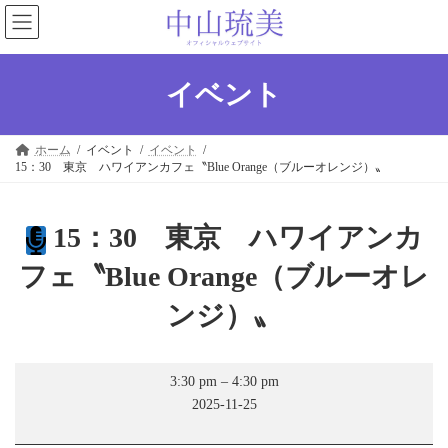
コ
ナ
ン
ビ
テ
ゲ
ン
ー
ツ
シ
イベント
へ
ョ
ス
ン
キ
に
ホーム
イベント
イベント
ッ
移
15：30 東京 ハワイアンカフェ〝Blue Orange（ブルーオレンジ）〟
プ
動
15：30 東京 ハワイアンカ
フェ〝Blue Orange（ブルーオレ
ンジ）〟
15：
3:30 pm
–
4:30 pm
30
2025-11-25
東
京
ハ