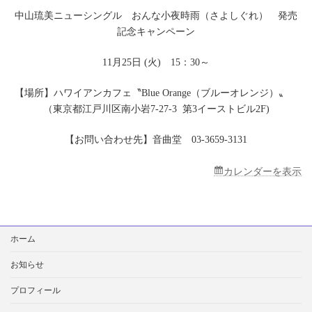
ワ
中山琉美ニューシングル おんな小夜時雨（さよしぐれ） 発売
イ
記念キャンペーン
ア
ン
カ
11月25日 (火) 15：30～
フ
ェ
【場所】ハワイアンカフェ〝Blue Orange（ブルーオレンジ）〟
〝Blue
Orange（ブ
（東京都江戸川区南小岩7-27-3 第3イーストビル2F)
ル
ー
【お問い合わせ先】音曲堂 03-3659-3131
オ
レ
ン
カレンダーを表示
ジ）〟
検
ホーム
索:
お知らせ
プロフィール