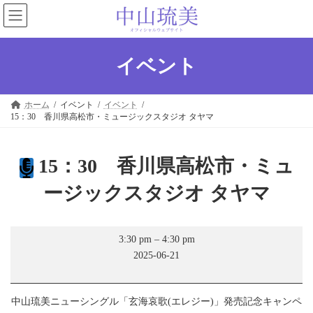
コ
ナ
ン
ビ
テ
ゲ
ン
ー
ツ
シ
イベント
へ
ョ
ス
ン
キ
に
ホーム
イベント
イベント
ッ
移
15：30 香川県高松市・ミュージックスタジオ タヤマ
プ
動
15：30 香川県高松市・ミュ
ージックスタジオ タヤマ
15：
3:30 pm
–
4:30 pm
30
2025-06-21
香
川
県
高
中山琉美ニューシングル「玄海哀歌(エレジー)」発売記念キャンペ
松