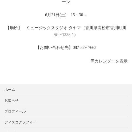
ーン
市・
ミ
ュ
6月21日(土) 15：30～
ー
ジ
【場所】 ミュージックスタジオ タヤマ（香川県高松市香川町川
ッ
ク
東下1338-1）
ス
タ
【お問い合わせ先】087-879-7663
ジ
オ
タ
カレンダーを表示
ヤ
マ
検
ホーム
索:
お知らせ
プロフィール
ディスコグラフィー