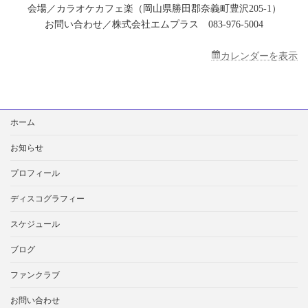
オ
会場／カラオケカフェ楽（岡山県勝田郡奈義町豊沢205-1）
ケ
お問い合わせ／株式会社エムプラス 083-976-5004
カ
フ
ェ
カレンダーを表示
楽
検
ホーム
索:
お知らせ
プロフィール
ディスコグラフィー
スケジュール
ブログ
ファンクラブ
お問い合わせ