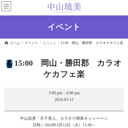
コ
ナ
ン
ビ
テ
ゲ
ン
ー
ツ
シ
イベント
へ
ョ
ス
ン
キ
に
ホーム
イベント
イベント
15:00 岡山・勝田郡 カラオケカフェ楽
ッ
移
プ
動
15:00 岡山・勝田郡 カラオ
ケカフェ楽
15:00
3:00 pm
–
4:00 pm
岡
2024-03-12
山・
勝
田
郡
中山琉美「月下美人」カラオケ喫茶キャンペーン
カ
日時／2024年3月12日（火）15:00～
ラ