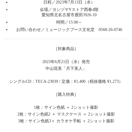
ス
日程／2023年7月13日（水）
ト
会場／ヨシヅヤYストア西春4階
ア
愛知県北名古屋市鹿田3926-10
西
時間／15:00～
春
4
お問い合わせ／ミュージックブース文化堂 0568-26-0746
階
［対象商品］
2023年6月21日（水）発売
中山琉美「月下美人」
シングルCD：TECA-23039 / 定価：¥1,400（税抜価格 ¥1,273）
［購入特典］
1枚：サイン色紙 ＋ 2ショット撮影
2枚：サイン色紙2 ＋ マスクケース ＋ 2ショット撮影
3枚：サイン色紙3＋ カラオケ手帖 ＋ 2ショット撮影