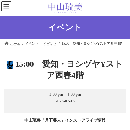
コ
ナ
ン
ビ
テ
ゲ
ン
ー
ツ
シ
イベント
へ
ョ
ス
ン
キ
に
ホーム
イベント
イベント
15:00 愛知・ヨシヅヤYストア西春4階
ッ
移
プ
動
15:00 愛知・ヨシヅヤYスト
ア西春4階
15:00
3:00 pm
–
4:00 pm
愛
2023-07-13
知・
ヨ
シ
ヅ
中山琉美「月下美人」インストアライブ情報
ヤ
Y