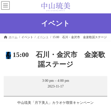
コ
ナ
ン
ビ
テ
ゲ
ン
ー
ツ
シ
イベント
へ
ョ
ス
ン
キ
に
ホーム
イベント
イベント
15:00 石川・金沢市 金楽歌謡ステージ
ッ
移
プ
動
15:00 石川・金沢市 金楽歌
謡ステージ
15:00
3:00 pm
–
4:00 pm
石
2023-11-17
川・
金
沢
市
中山琉美「月下美人」カラオケ喫茶キャンペーン
金
楽