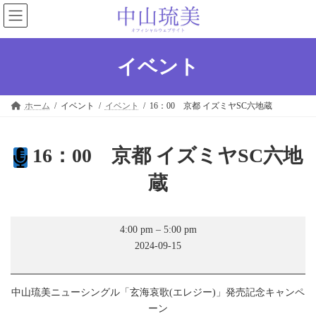
コ
ナ
ン
ビ
テ
ゲ
ン
ー
ツ
シ
イベント
へ
ョ
ス
ン
キ
に
ホーム
イベント
イベント
16：00 京都 イズミヤSC六地蔵
ッ
移
プ
動
16：00 京都 イズミヤSC六地
蔵
16：
4:00 pm
–
5:00 pm
00
2024-09-15
京
都
イ
ズ
中山琉美ニューシングル「玄海哀歌(エレジー)」発売記念キャンペ
ミ
ーン
ヤ