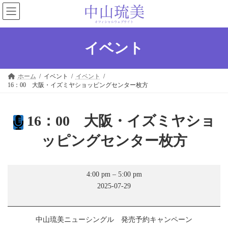
コ
ナ
ン
ビ
テ
ゲ
ン
ー
ツ
シ
イベント
へ
ョ
ス
ン
キ
に
ホーム
イベント
イベント
ッ
移
16：00 大阪・イズミヤショッピングセンター枚方
プ
動
16：00 大阪・イズミヤショ
ッピングセンター枚方
16：
4:00 pm
–
5:00 pm
00
2025-07-29
大
阪・
イ
ズ
中山琉美ニューシングル 発売予約キャンペーン
ミ