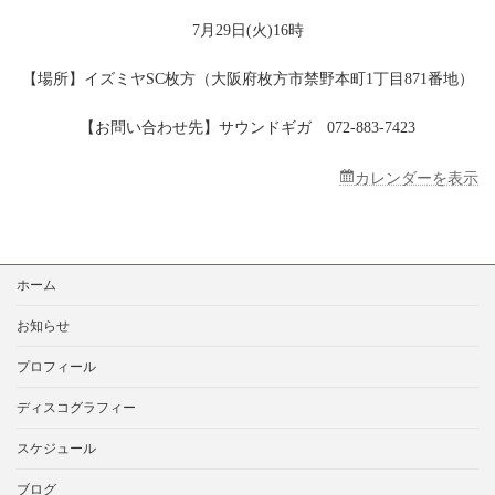
ヤ
シ
7月29日(火)16時
ョ
ッ
【場所】イズミヤSC枚方（大阪府枚方市禁野本町1丁目871番地）
ピ
ン
【お問い合わせ先】サウンドギガ 072-883-7423
グ
セ
ン
カレンダーを表示
タ
ー
枚
方
検
ホーム
索:
お知らせ
プロフィール
ディスコグラフィー
スケジュール
ブログ