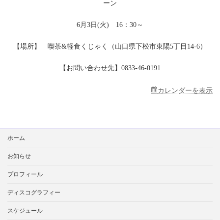
ーン
市・
喫
茶
6月3日(火) 16：30～
&
軽
【場所】 喫茶&軽食くじゃく（山口県下松市東陽5丁目14-6）
食
く
じ
【お問い合わせ先】0833-46-0191
ゃ
く
カレンダーを表示
検
ホーム
索:
お知らせ
プロフィール
ディスコグラフィー
スケジュール