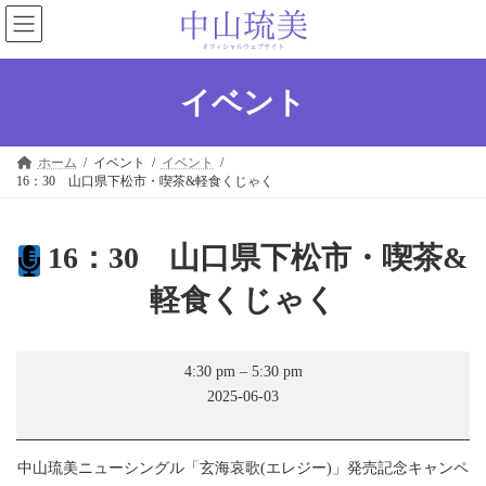
コ
ナ
ン
ビ
テ
ゲ
ン
ー
ツ
シ
イベント
へ
ョ
ス
ン
キ
に
ホーム
イベント
イベント
ッ
移
16：30 山口県下松市・喫茶&軽食くじゃく
プ
動
16：30 山口県下松市・喫茶&
軽食くじゃく
16：
4:30 pm
–
5:30 pm
30
2025-06-03
山
口
県
下
中山琉美ニューシングル「玄海哀歌(エレジー)」発売記念キャンペ
松