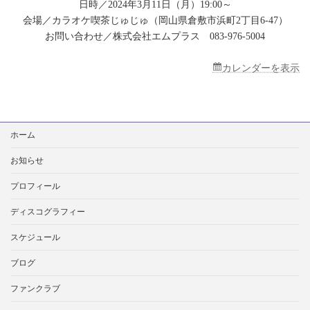
日時／2024年3月11日（月）19:00～
ラ
オ
会場／カラオケ喫茶じゅじゅ（岡山県倉敷市浜町2丁目6-47）
ケ
お問い合わせ／株式会社エムプラス 083-976-5004
喫
茶
じ
カレンダーを表示
ゅ
じ
ゅ
検
ホーム
索:
お知らせ
プロフィール
ディスコグラフィー
スケジュール
ブログ
ファンクラブ