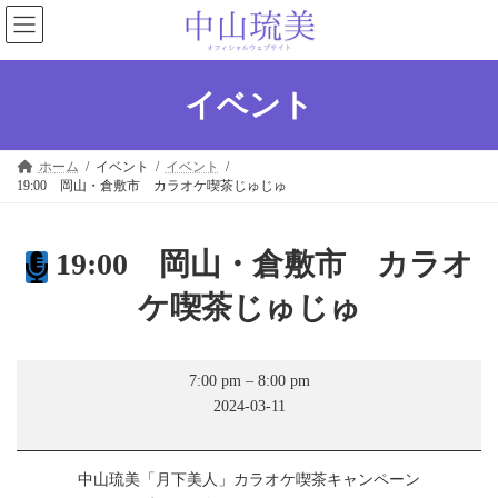
コ
ナ
ン
ビ
テ
ゲ
ン
ー
ツ
シ
イベント
へ
ョ
ス
ン
キ
に
ホーム
イベント
イベント
ッ
移
19:00 岡山・倉敷市 カラオケ喫茶じゅじゅ
プ
動
19:00 岡山・倉敷市 カラオ
ケ喫茶じゅじゅ
19:00
7:00 pm
–
8:00 pm
岡
2024-03-11
山・
倉
敷
市
中山琉美「月下美人」カラオケ喫茶キャンペーン
カ