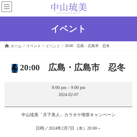
コ
ナ
ン
ビ
テ
ゲ
ン
ー
ツ
シ
イベント
へ
ョ
ス
ン
キ
に
ホーム
イベント
イベント
20:00 広島・広島市 忍冬
ッ
移
プ
動
20:00 広島・広島市 忍冬
20:00
8:00 pm
–
9:00 pm
広
2024-02-07
島・
広
島
市
中山琉美「月下美人」カラオケ喫茶キャンペーン
忍
冬
日時／2024年2月7日（水）20:00～