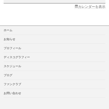
オ
「艶
カレンダーを表示
歌
に
っ
ぽ
検
ん」
ホーム
索:
内
「琉
お知らせ
美
の
プロフィール
ボ
チ
ディスコグラフィー
ボ
チ
スケジュール
行
こ
ブログ
か!」
(レ
ファンクラブ
ギ
ュ
お問い合わせ
ラ
ー)