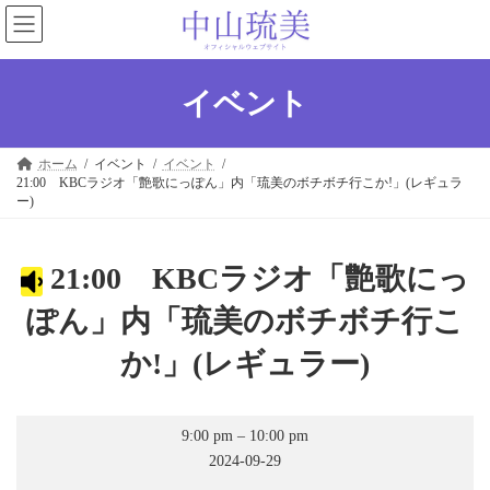
コ
ナ
ン
ビ
テ
ゲ
ン
ー
ツ
シ
イベント
へ
ョ
ス
ン
キ
に
ホーム
イベント
イベント
ッ
移
21:00 KBCラジオ「艶歌にっぽん」内「琉美のボチボチ行こか!」(レギュラ
プ
動
ー)
21:00 KBCラジオ「艶歌にっ
ぽん」内「琉美のボチボチ行こ
か!」(レギュラー)
21:00
9:00 pm
–
10:00 pm
KBC
ラ
2024-09-29
ジ