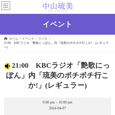
コ
ナ
ン
ビ
テ
ゲ
ン
ー
ツ
シ
イベント
へ
ョ
ス
ン
キ
に
ホーム
イベント
ラジオ
ッ
移
21:00 KBCラジオ「艶歌にっぽん」内「琉美のボチボチ行こか!」(レギュラ
プ
動
ー)
21:00 KBCラジオ「艶歌にっ
ぽん」内「琉美のボチボチ行こ
か!」(レギュラー)
21:00
9:00 pm
–
10:00 pm
KBC
ラ
2024-04-07
ジ