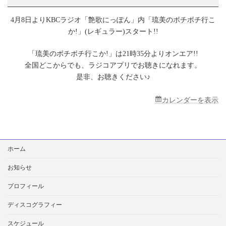
オ
「艶
4月8日よりKBCラジオ「艶歌にっぽん」内「琉美のボチボチ行こ
歌
に
か!」(レギュラー)スタート!!
っ
ぽ
「琉美のボチボチ行こか!」は21時35分よりオンエア!!
ん」
全国どこからでも、ラジコアプリでお聴きになれます。
内
「琉
是非、お聴きください♪
美
の
カレンダーを表示
ボ
チ
ボ
チ
行
検
ホーム
こ
索:
か!」
(レ
お知らせ
ギ
ュ
プロフィール
ラ
ー)
ディスコグラフィー
スケジュール