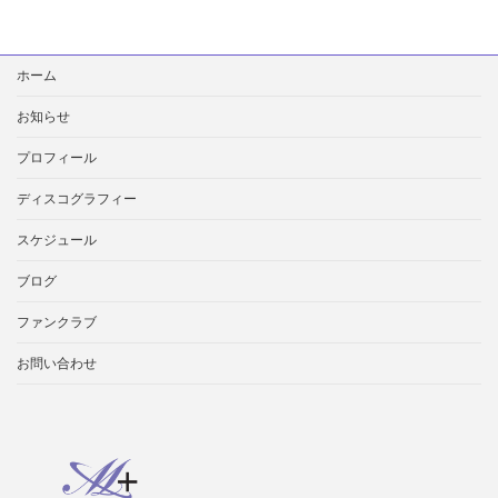
「山
崎
て
検
い
ホーム
索:
じ
の
お知らせ
さ
わ
プロフィール
や
か
ディスコグラフィー
歌
謡
スケジュール
曲」
ブログ
ファンクラブ
お問い合わせ