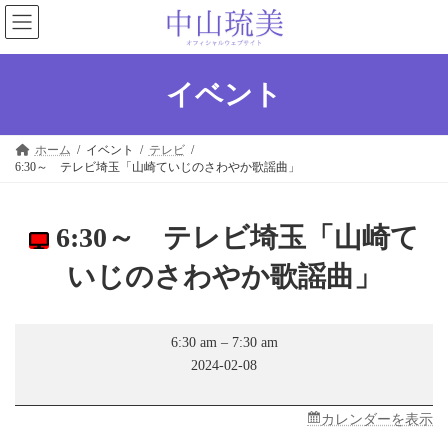
コ
ナ
ン
ビ
テ
ゲ
ン
ー
ツ
シ
イベント
へ
ョ
ス
ン
キ
に
ホーム
イベント
テレビ
ッ
移
6:30～ テレビ埼玉「山崎ていじのさわやか歌謡曲」
プ
動
6:30～ テレビ埼玉「山崎て
いじのさわやか歌謡曲」
6:30
6:30 am
–
7:30 am
～
2024-02-08
テ
レ
ビ
埼
カレンダーを表示
玉