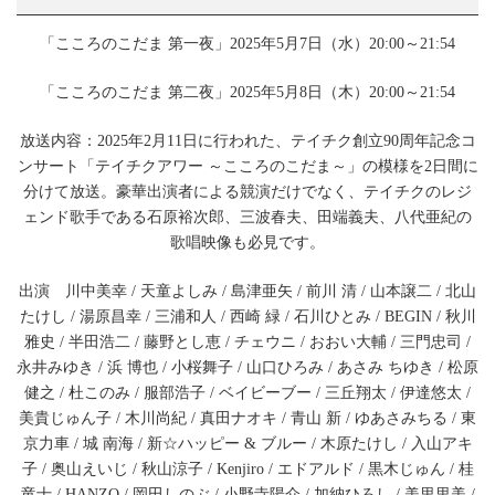
『テ
イ
「こころのこだま 第一夜」2025年5月7日（水）20:00～21:54
チ
ク
創
「こころのこだま 第二夜」2025年5月8日（木）20:00～21:54
立
90
放送内容：2025年2月11日に行われた、テイチク創立90周年記念コ
周
ンサート「テイチクアワー ～こころのこだま～」の模様を2日間に
年
記
分けて放送。豪華出演者による競演だけでなく、テイチクのレジ
念
ェンド歌手である石原裕次郎、三波春夫、田端義夫、八代亜紀の
コ
歌唱映像も必見です。
ン
サ
ー
出演 川中美幸 / 天童よしみ / 島津亜矢 / 前川 清 / 山本譲二 / 北山
ト・
たけし / 湯原昌幸 / 三浦和人 / 西崎 緑 / 石川ひとみ / BEGIN / 秋川
テ
雅史 / 半田浩二 / 藤野とし恵 / チェウニ / おおい大輔 / 三門忠司 /
イ
チ
永井みゆき / 浜 博也 / 小桜舞子 / 山口ひろみ / あさみ ちゆき / 松原
ク
健之 / 杜このみ / 服部浩子 / ベイビーブー / 三丘翔太 / 伊達悠太 /
ア
美貴じゅん子 / 木川尚紀 / 真田ナオキ / 青山 新 / ゆあさみちる / 東
ワ
京力車 / 城 南海 / 新☆ハッピー & ブルー / 木原たけし / 入山アキ
ー
「こ
子 / 奥山えいじ / 秋山涼子 / Kenjiro / エドアルド / 黒木じゅん / 桂
こ
竜士 / HANZO / 岡田しのぶ / 小野寺陽介 / 加納ひろし / 美里里美 /