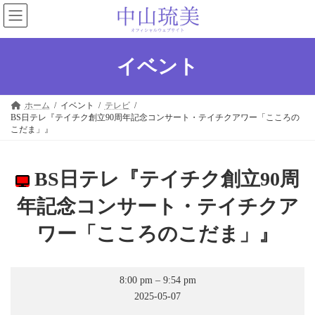
コ
ナ
ン
ビ
テ
ゲ
ン
ー
ツ
シ
イベント
へ
ョ
ス
ン
キ
に
ホーム
イベント
テレビ
ッ
移
BS日テレ『テイチク創立90周年記念コンサート・テイチクアワー「こころの
プ
動
こだま」』
BS日テレ『テイチク創立90周
年記念コンサート・テイチクア
ワー「こころのこだま」』
BS
8:00 pm
–
9:54 pm
日
2025-05-07
テ
レ