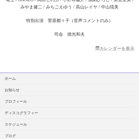
ろ
みやま健二 / みちごえゆう / 高山レイヤ / 中山琉美
の
こ
だ
特別出演 菅原都々子（音声コメントのみ）
ま」』
司会 徳光和夫
カレンダーを表示
検
ホーム
索:
お知らせ
プロフィール
ディスコグラフィー
スケジュール
ブログ